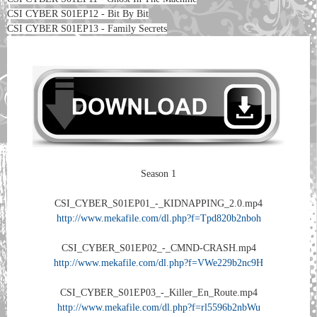
CSI CYBER S01EP12 - Bit By Bit
CSI CYBER S01EP13 - Family Secrets
Season 1
CSI_CYBER_S01EP01_-_KIDNAPPING_2.0.mp4
http://www.mekafile.com/dl.php?f=Tpd820b2nboh
CSI_CYBER_S01EP02_-_CMND-CRASH.mp4
http://www.mekafile.com/dl.php?f=VWe229b2nc9H
CSI_CYBER_S01EP03_-_Killer_En_Route.mp4
http://www.mekafile.com/dl.php?f=rl5596b2nbWu