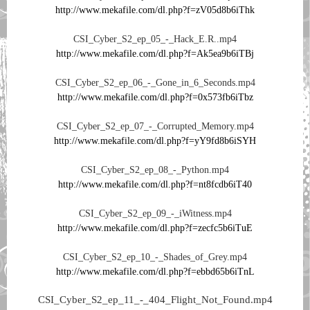
http://www.mekafile.com/dl.php?f=zV05d8b6iThk
CSI_Cyber_S2_ep_05_-_Hack_E.R..mp4
http://www.mekafile.com/dl.php?f=Ak5ea9b6iTBj
CSI_Cyber_S2_ep_06_-_Gone_in_6_Seconds.mp4
http://www.mekafile.com/dl.php?f=0x573fb6iTbz
CSI_Cyber_S2_ep_07_-_Corrupted_Memory.mp4
http://www.mekafile.com/dl.php?f=yY9fd8b6iSYH
CSI_Cyber_S2_ep_08_-_Python.mp4
http://www.mekafile.com/dl.php?f=nt8fcdb6iT40
CSI_Cyber_S2_ep_09_-_iWitness.mp4
http://www.mekafile.com/dl.php?f=zecfc5b6iTuE
CSI_Cyber_S2_ep_10_-_Shades_of_Grey.mp4
http://www.mekafile.com/dl.php?f=ebbd65b6iTnL
CSI_Cyber_S2_ep_11_-_404_Flight_Not_Found.mp4