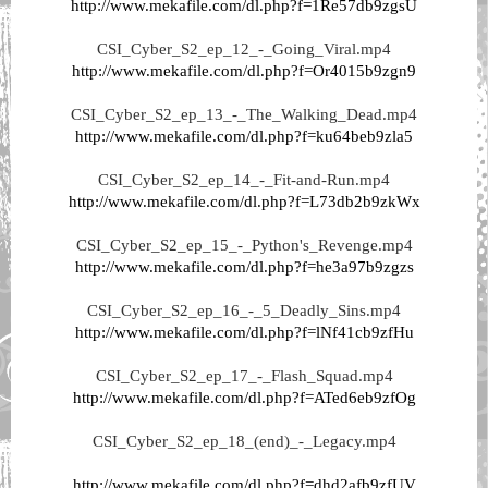
http://www.mekafile.com/dl.php?f=1Re57db9zgsU
CSI_Cyber_S2_ep_12_-_Going_Viral.mp4
http://www.mekafile.com/dl.php?f=Or4015b9zgn9
CSI_Cyber_S2_ep_13_-_The_Walking_Dead.mp4
http://www.mekafile.com/dl.php?f=ku64beb9zla5
CSI_Cyber_S2_ep_14_-_Fit-and-Run.mp4
http://www.mekafile.com/dl.php?f=L73db2b9zkWx
CSI_Cyber_S2_ep_15_-_Python's_Revenge.mp4
http://www.mekafile.com/dl.php?f=he3a97b9zgzs
CSI_Cyber_S2_ep_16_-_5_Deadly_Sins.mp4
http://www.mekafile.com/dl.php?f=lNf41cb9zfHu
CSI_Cyber_S2_ep_17_-_Flash_Squad.mp4
http://www.mekafile.com/dl.php?f=ATed6eb9zfOg
CSI_Cyber_S2_ep_18_(end)_-_Legacy.mp4
http://www.mekafile.com/dl.php?f=dhd2afb9zfUV